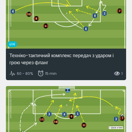
U14
Техніко-тактичний комплекс передач з ударом і
грою через фланг
60 - 80%
15 min
1