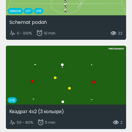
SENIOR
U17
U18
Schemat podań
0 - 100%
10 min
22
U19
Квадрат 4х2 (3 кольори)
50 - 60%
5 min
2