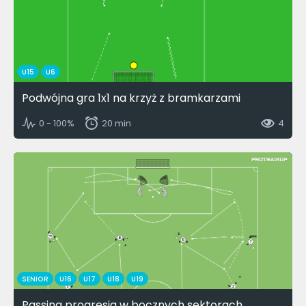
U15
U6
Podwójna gra 1x1 na krzyż z bramkarzami
0 - 100%
20 min
4
SENIOR
U16
U17
U18
U19
Passing progresja w bocznych sektorach