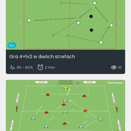
ALL
Gra 4+1v2 w dwóch strefach
65 - 80%
2 min
10