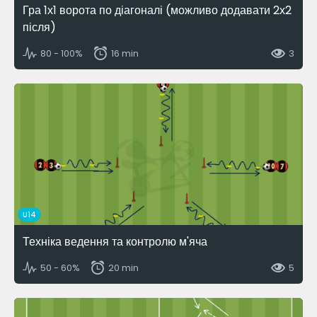
Гра 1х1 ворота по діагоналі (можливо додавати 2х2
після)
80 - 100%
16 min
3
U14
Техніка ведення та контролю м'яча
50 - 60%
20 min
5