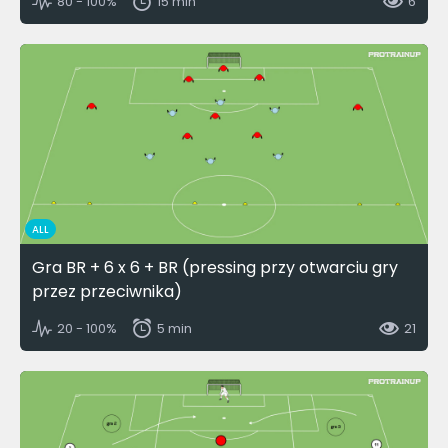
80 - 100%
15 min
6
ALL
Gra BR + 6 x 6 + BR (pressing przy otwarciu gry
przez przeciwnika)
20 - 100%
5 min
21