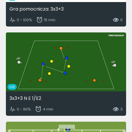
Gra pomocnicza: 3x3+3
0 - 100%
15 min
0
U10
3x3+3 N E 1/E2
0 - 90%
4 min
3