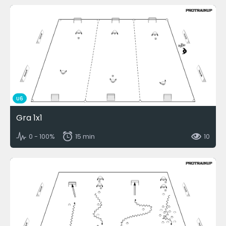
U6
Gra 1x1
0 - 100%
15 min
10