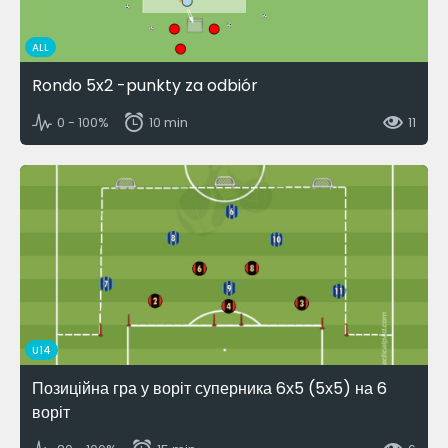
ALL
Rondo 5x2 -punkty za odbiór
0 - 100%
10 min
11
U14
Позиційна гра у воріт суперника 6х5 (5х5) на 6
воріт