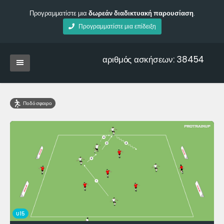
Προγραμματίστε μια
δωρεάν διαδικτυακή παρουσίαση
.
Προγραμματίστε μια επίδειξη
αριθμός ασκήσεων: 38454
Ποδόσφαιρο
U15