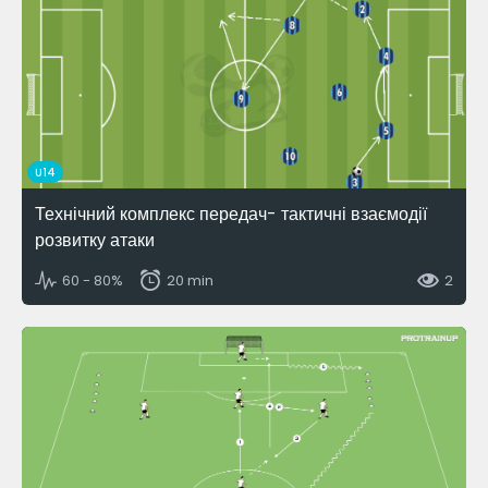
U14
Технічний комплекс передач- тактичні взаємодії
розвитку атаки
60 - 80%
20 min
2