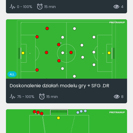
0 - 100%
15 min
4
ALL
Doskonalenie działań modelu gry + SFG .DR
75 - 100%
15 min
8