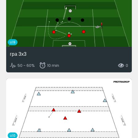
U19
гра 3х3
50 - 60%
10 min
0
U10