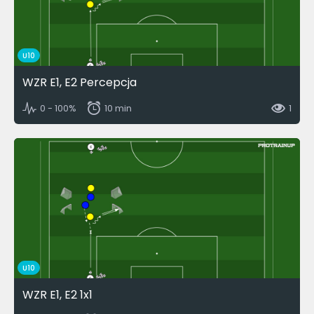
U10
WZR E1, E2 Percepcja
0 - 100%
10 min
1
U10
WZR E1, E2 1x1