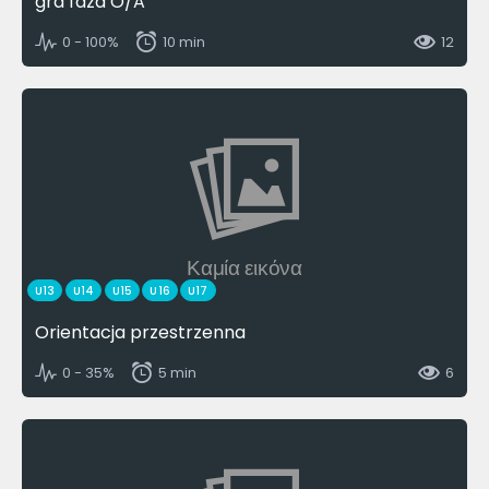
gra faza O/A
0 - 100%
10 min
12
Καμία εικόνα
U13
U14
U15
U16
U17
Orientacja przestrzenna
0 - 35%
5 min
6