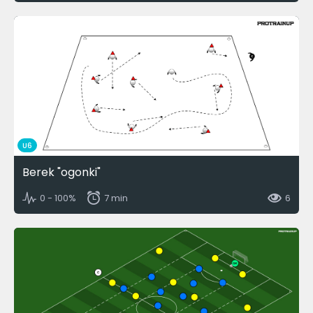
U6
Berek "ogonki"
0 - 100%
7 min
6