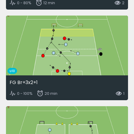
0 - 80%
12 min
2
U10
FG Br+3x2+1
0 - 100%
20 min
1