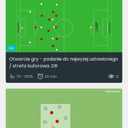
ALL
Otwarcie gry - podanie do najwyżej ustawionego
/ strefa buforowa. DR
70 - 100%
20 min
12