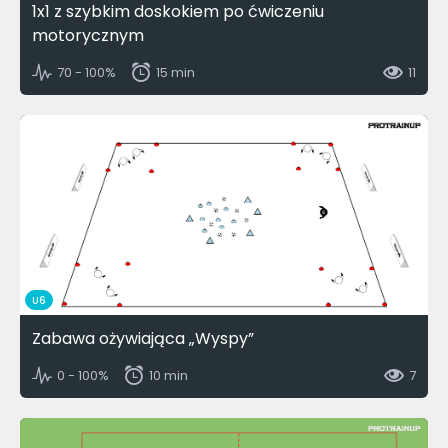
1x1 z szybkim doskokiem po ćwiczeniu
motorycznym
70 - 100%
15 min
11
U6
Zabawa ożywiająca „Wyspy”
0 - 100%
10 min
7