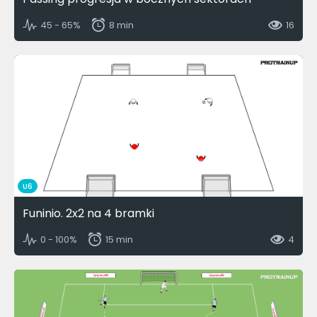
45 - 65%
8 min
16
U6
Funinio. 2x2 na 4 bramki
0 - 100%
15 min
4