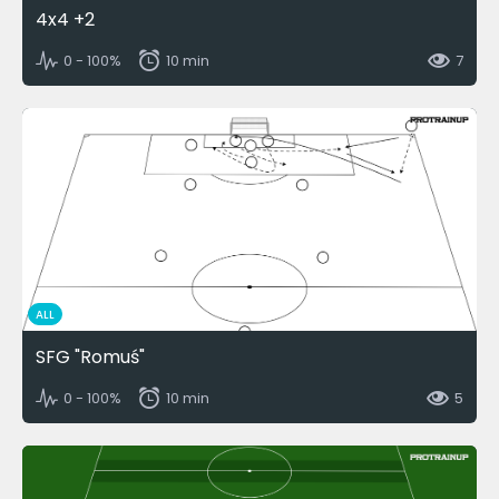
4x4 +2
0 - 100%
10 min
7
ALL
SFG "Romuś"
0 - 100%
10 min
5