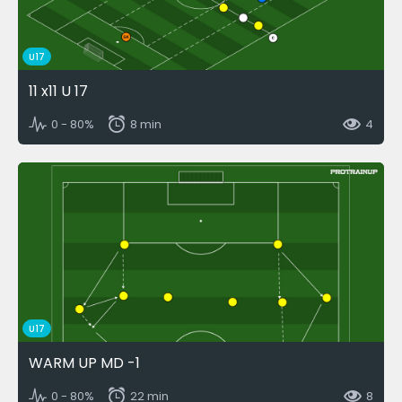
U17
11 x11 U 17
0 - 80%
8 min
4
U17
WARM UP MD -1
0 - 80%
22 min
8