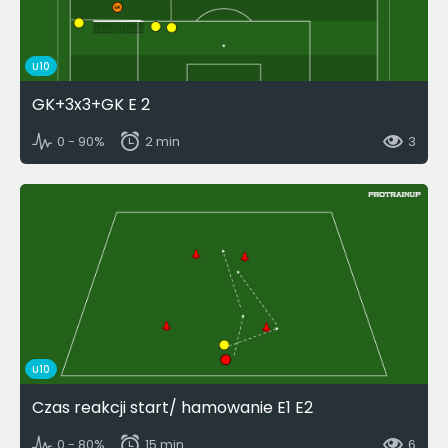
U10
GK+3x3+GK E 2
0 - 90%
2 min
3
U10
Czas reakcji start/ hamowanie E1 E2
0 - 80%
15 min
6