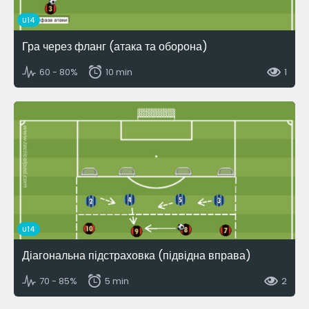
U14
Гра через фланг (атака та оборона)
60 - 80%
10 min
1
U14
Діагональна підстраховка (підвідна вправа)
70 - 85%
5 min
2