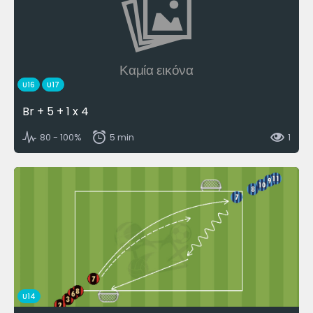
Καμία εικόνα
U16
U17
Br + 5 + 1 x 4
80 - 100%
5 min
1
U14