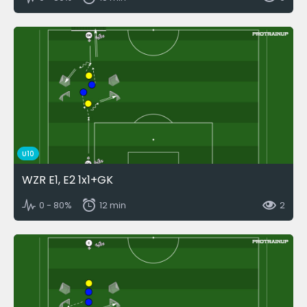
U10
WZR E1, E2 1x1+GK
0 - 80%
12 min
2