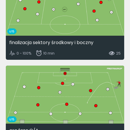
U15
finalizacja sektory środkowy i boczny
0 - 100%
10 min
25
U15