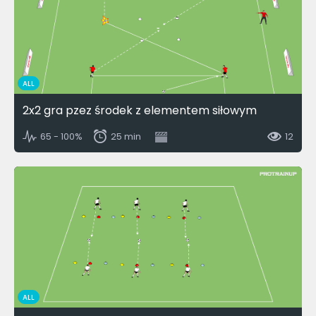
ALL
2x2 gra pzez środek z elementem siłowym
65 - 100%
25 min
12
ALL