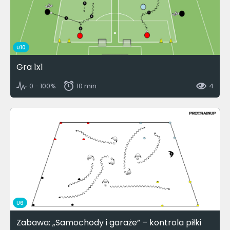
U10
Gra 1x1
0 - 100%
10 min
4
U6
Zabawa: „Samochody i garaże” – kontrola piłki