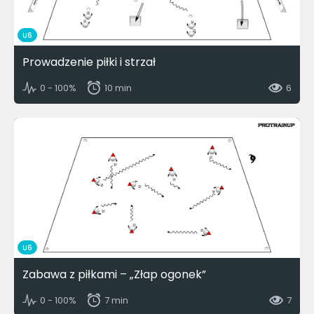
U6
Prowadzenie piłki i strzał
0 - 100%
10 min
6
U6
Zabawa z piłkami – „Złap ogonek”
0 - 100%
7 min
7